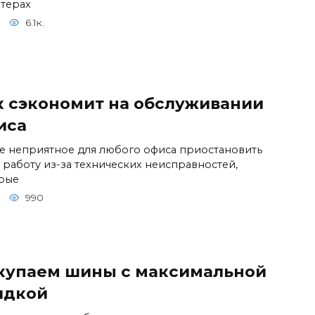
терах
6.1к.
к сэкономит на обслуживании
иса
е неприятное для любого офиса приостановить
 работу из-за технических неисправностей,
рые
990
купаем шины с максимальной
идкой