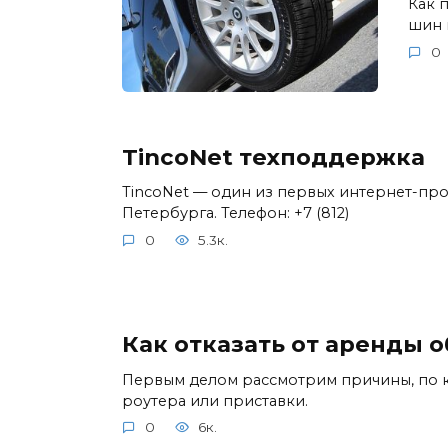
Как 
шин 
0
TincoNet техподдержка
TincoNet — один из первых интернет-пр
Петербурга. Телефон: +7 (812)
0
5.3к.
Как отказать от аренды 
Первым делом рассмотрим причины, по к
роутера или приставки.
0
6к.