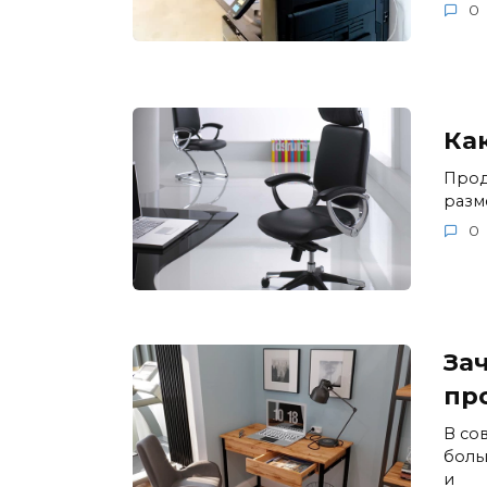
0
Ка
Прод
разм
0
За
пр
В со
боль
и