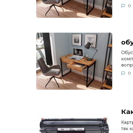
0
об
Обус
комп
вопр
0
Ка
Карт
так 