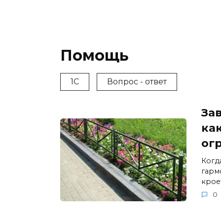
Помощь
1С
Вопрос - ответ
За
ка
ог
Когд
гарм
крое
0