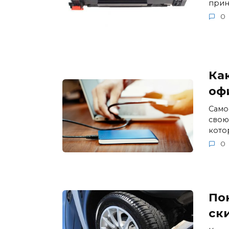
прин
0
Ка
оф
Само
свою
кото
0
По
ск