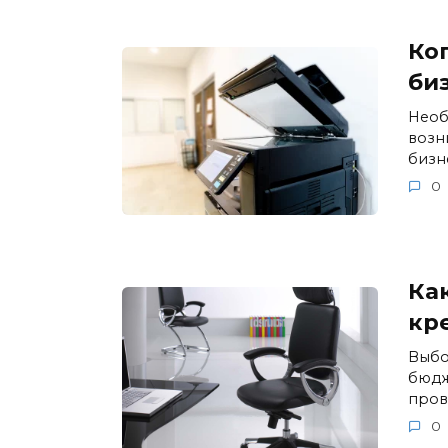
Ко
би
Необ
возн
бизн
0
Ка
кр
Выбо
бюдже
пров
0