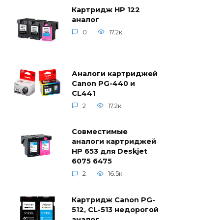
Картридж HP 122
аналог
0
17.2к.
Аналоги картриджей
Canon PG-440 и
CL441
2
17.2к.
Совместимые
аналоги картриджей
HP 653 для Deskjet
6075 6475
2
16.5к.
Картридж Canon PG-
512, CL-513 недорогой
аналог