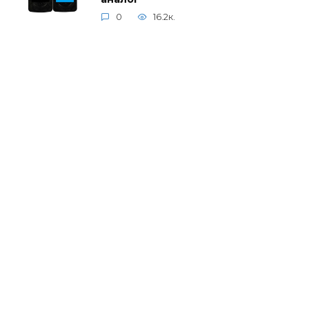
0
16.2к.