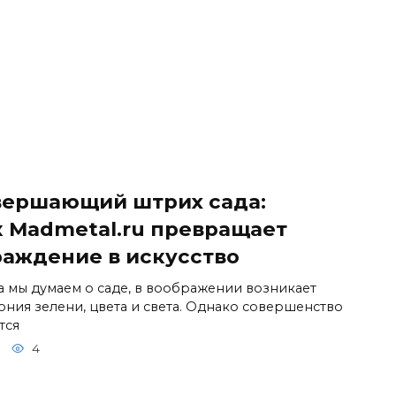
вершающий штрих сада:
к Madmetal.ru превращает
раждение в искусство
а мы думаем о саде, в воображении возникает
ония зелени, цвета и света. Однако совершенство
тся
4