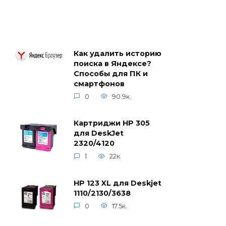
Как удалить историю
поиска в Яндексе?
Способы для ПК и
смартфонов
0
90.9к.
Картриджи HP 305
для DeskJet
2320/4120
1
22к.
HP 123 XL для Deskjet
1110/2130/3638
0
17.5к.