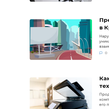
Пр
в 
Нару
уник
взаи
0
Ка
те
Прод
комп
его 