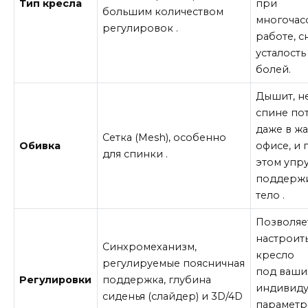
Тип кресла
при
большим количеством
многочас
регулировок
.
работе, 
усталость
болей
.
Дышит
, н
спине по
даже в ж
Сетка (Mesh)
, особенно
Обивка
офисе, и 
для спинки
.
этом упр
поддерж
тело
.
Позволяе
настроит
Синхромеханизм
,
кресло
регулируемые
поясничная
под
ваши
Регулировки
поддержка
,
глубина
индивиду
сиденья
(слайдер) и
3D/4D
парамет