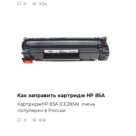
0
5.2к.
Как заправить картридж HP 85A
КартриджHP 85A (CE285A) очень
популярен в России
0
6.1к.