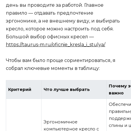
день вы проводите за работой. Главное
правило — отдавать предпочтение
эргономике, а не внешнему виду, и выбирать
кресло, которое можно настроить под себя
.
Большой выбор офисных кресел —
https://taurus-m.ru/oficnie_kresla_i_stulya/
Чтобы вам было проще сориентироваться, я
собрал ключевые моменты в таблицу:
Почему э
Критерий
Что лучше выбрать
важно
Обеспечи
правиль
поддерж
Эргономичное
спины и 
компьютерное кресло
с