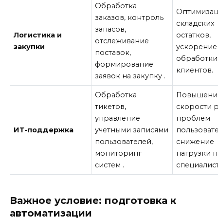
Обработка
Оптимиза
заказов, контроль
складских
запасов,
Логистика и
остатков,
отслеживание
закупки
ускорение
поставок,
обработки
формирование
клиентов.
заявок на закупку
.
Обработка
Повышени
тикетов,
скорости 
управление
проблем
ИТ-поддержка
учетными записями
пользовате
пользователей,
снижение
мониторинг
нагрузки н
систем
.
специалист
Важное условие: подготовка к
автоматизации