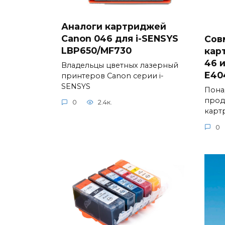
Аналоги картриджей
Canon 046 для i-SENSYS
Сов
LBP650/MF730
кар
46 и
Владельцы цветных лазерный
E40
принтеров Canon серии i-
SENSYS
Пона
прод
0
2.4к.
карт
0