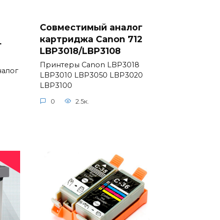
Совместимый аналог
8
картриджа Canon 712
г
LBP3018/LBP3108
Принтеры Canon LBP3018
налог
LBP3010 LBP3050 LBP3020
LBP3100
0
2.5к.