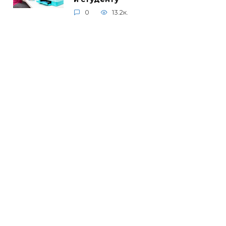
0
13.2к.