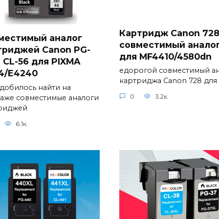
Картридж Canon 72
местимый аналог
совместимый анало
триджей Canon PG-
для MF4410/4580dn
 CL-56 для PIXMA
едорогой совместимый а
4/E4240
картриджа Canon 728 для
добилось найти на
0
3.2к.
аже совместимые аналоги
риджей
6.1к.