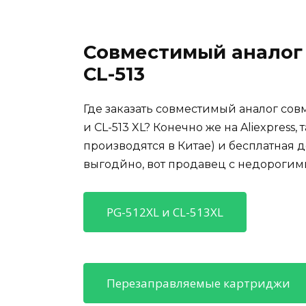
Совместимый аналог 
CL-513
Где заказать совместимый аналог со
и CL-513 XL? Конечно же на Aliexpres
производятся в Китае) и бесплатная 
выгодйно, вот продавец с недорогим
PG-512XL и CL-513XL
Перезаправляемые картриджи