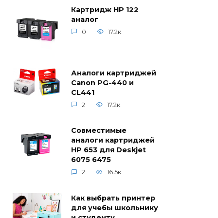
Картридж HP 122
аналог
0
17.2к.
Аналоги картриджей
Canon PG-440 и
CL441
2
17.2к.
Совместимые
аналоги картриджей
HP 653 для Deskjet
6075 6475
2
16.5к.
Как выбрать принтер
для учебы школьнику
и студенту