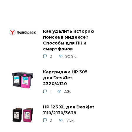
Как удалить историю
поиска в Яндексе?
Способы для ПК и
смартфонов
0
90.9к.
Картриджи HP 305
для DeskJet
2320/4120
1
22к.
HP 123 XL для Deskjet
1110/2130/3638
0
17.5к.