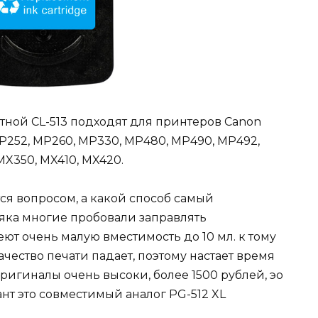
тной CL-513 подходят для принтеров Canon
MP252, MP260, MP330, MP480, MP490, MP492,
MX350, MX410, MX420.
я вопросом, а какой способ самый
яка многие пробовали заправлять
т очень малую вместимость до 10 мл. к тому
чество печати падает, поэтому настает время
ригиналы очень высоки, более 1500 рублей, эо
нт это совместимый аналог PG-512 XL