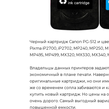
Черный картридж Canon PG-512 и цве
Pixma iP2700, iP2702, MP240, MP250, 
MP495, MP499, MX320, MX330, MX340, 
Владельцы данных принтеров задаютс
экономичный в плане печати. Наверн
оригинальные картриджи, но они имею
же со временем сопла забиваются и ка
купить новый картридж. Но цены на о
очень дорого. Самый выгодный вариа
повышенной емкости.