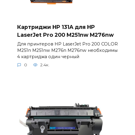
Картриджи HP 131A для HP
LaserJet Pro 200 M251nw M276nw
Для принтеров HP LaserJet Pro 200 COLOR
M251n M251nw M276n M276nw необходимы
4 картриджа один черный
0
2.4к.