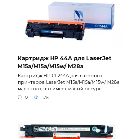
Картридж HP 44A для LaserJet
M15a/M15a/M15w/ M28a
Картридж HP CF244A для лазерных
принтеров LaserJet M15a/M15a/M15w/ M28a
мало того, что имеет малый ресурс
0
1.7к.