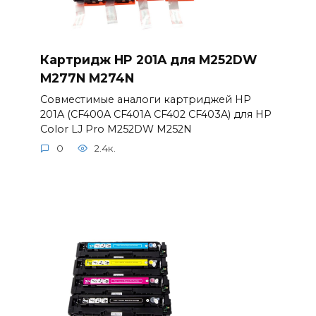
Картридж HP 201A для M252DW
M277N M274N
Совместимые аналоги картриджей HP
201A (CF400A CF401A CF402 CF403A) для HP
Color LJ Pro M252DW M252N
0
2.4к.