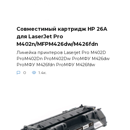
Совместимый картридж HP 26A
для LaserJet Pro
M402n/MFPM426dw/M426fdn
Линейка принтеров Laserjet Pro M402D
ProМ402Dn ProМ402Dw ProМФУ M426dw
ProМФУ M426fdn ProМФУ M426fdw
0
1.4к.