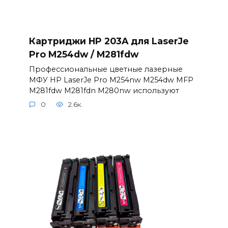
Картриджи HP 203A для LaserJe
Pro M254dw / M281fdw
Профессиональные цветные лазерные
МФУ HP LaserJe Pro M254nw M254dw MFP
M281fdw M281fdn M280nw используют
0
2.6к.