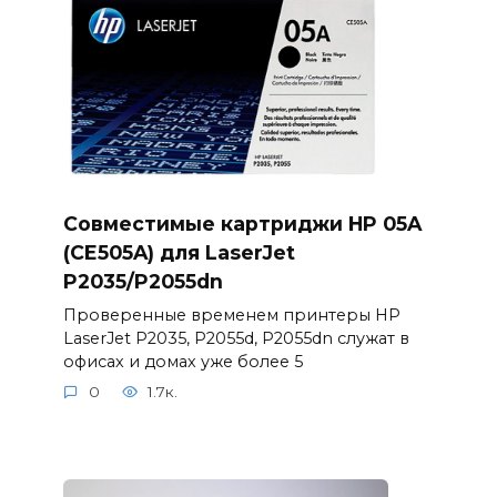
Совместимые картриджи HP 05A
(CE505A) для LaserJet
P2035/P2055dn
Проверенные временем принтеры HP
LaserJet P2035, P2055d, P2055dn служат в
офисах и домах уже более 5
0
1.7к.