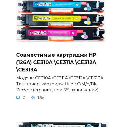
Совместимые картриджи HP
(126A) CE310A \CE311A \CE312A
\CE313A
Модель: CE310A \CE311A \CE312A \CE313A
Тип: тонер-картридж Цвет: С/M/Y/Bk
Ресурс (страниц при 5% заполнении)
0
1.9к.