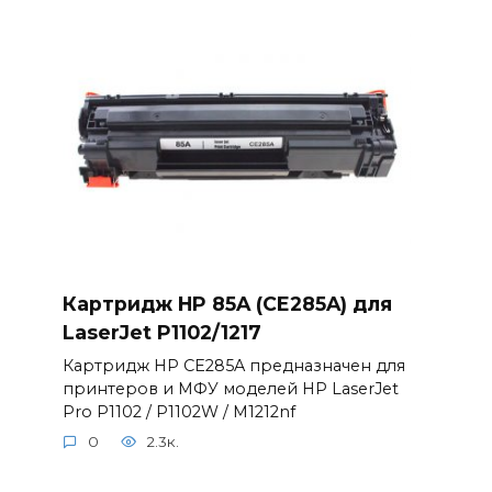
Картридж HP 85A (CE285A) для
LaserJet P1102/1217
Картридж HP CE285A предназначен для
принтеров и МФУ моделей HP LaserJet
Pro P1102 / P1102W / M1212nf
0
2.3к.