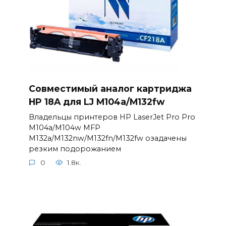
Совместимый аналог картриджа
HP 18A для LJ M104a/M132fw
Владельцы принтеров HP LaserJet Pro Pro
M104a/M104w MFP
M132a/M132nw/M132fn/M132fw озадачены
резким подорожанием
0
1.8к.