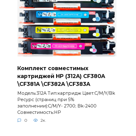
Комплект совместимых
картриджей HP (312A) CF380A
\CF381A \CF382A \CF383A
Модель:312A Тип:картридж Цвет:С/M/Y/Bk
Ресурс (страниц при 5%
заполнении):С/M/Y- 2700; Bk-2400
Совместимость:НР
0
2к.