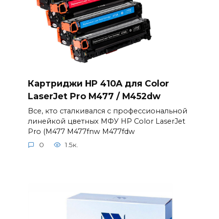
Картриджи HP 410A для Color
LaserJet Pro M477 / M452dw
Все, кто сталкивался с профессиональной
линейкой цветных МФУ HP Color LaserJet
Pro (M477 M477fnw M477fdw
0
1.5к.