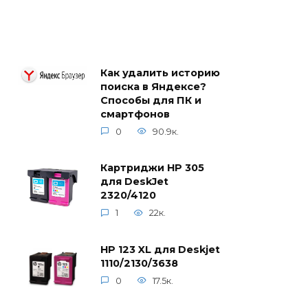
Как удалить историю
поиска в Яндексе?
Способы для ПК и
смартфонов
0
90.9к.
Картриджи HP 305
для DeskJet
2320/4120
1
22к.
HP 123 XL для Deskjet
1110/2130/3638
0
17.5к.