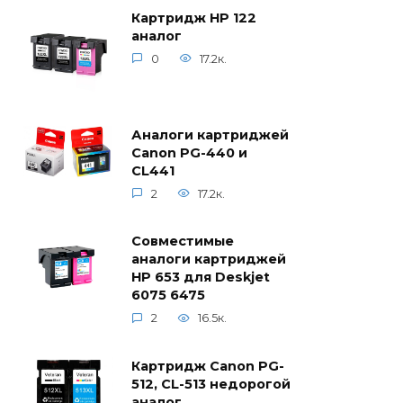
Картридж HP 122
аналог
0
17.2к.
Аналоги картриджей
Canon PG-440 и
CL441
2
17.2к.
Совместимые
аналоги картриджей
HP 653 для Deskjet
6075 6475
2
16.5к.
Картридж Canon PG-
512, CL-513 недорогой
аналог