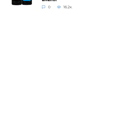
0
16.2к.