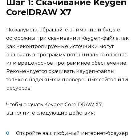
Шаг 1: Скачивание Keygen
CorelDRAW X7
Пожалуйста, обращайте внимание и будьте
осторожны при скачивании Keygen-файла, так
как неконтролируемые источники могут
включать в программу потенциально опасное
или вредоносное программное обеспечение.
Рекомендуется скачивать Keygen-файлы
только с надежных и проверенных сайтов или
ресурсов.
Чтобы скачать Keygen CorelDRAW X7,
выполните следующие действия:
Откройте ваш любимый интернет-браузер