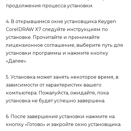
продолжения процесса установки.
4. В открывшемся окне установщика Keygen
CorelDRAW X7 следуйте инструкциям по
установке. Прочитайте и принимайте
лицензионное соглашение, выберите путь для
установки программы и нажмите кнопку
«Далее».
5. Установка может занять некоторое время, в
зависимости от характеристик вашего
компьютера. Пожалуйста, ожидайте, пока
установка не будет успешно завершена.
6. После завершения установки нажмите на
кнопку «Готово» и закройте окно установщика.