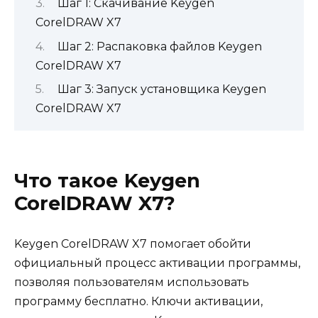
Шаг 1: Скачивание Keygen
CorelDRAW X7
Шаг 2: Распаковка файлов Keygen
CorelDRAW X7
Шаг 3: Запуск установщика Keygen
CorelDRAW X7
Что такое Keygen
CorelDRAW X7?
Keygen CorelDRAW X7 помогает обойти
официальный процесс активации программы,
позволяя пользователям использовать
программу бесплатно. Ключи активации,