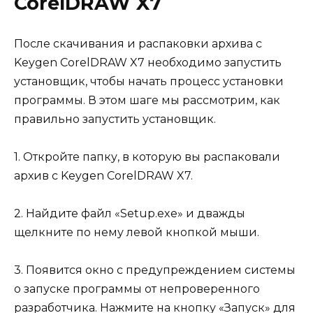
CorelDRAW X7
После скачивания и распаковки архива с
Keygen CorelDRAW X7 необходимо запустить
установщик, чтобы начать процесс установки
программы. В этом шаге мы рассмотрим, как
правильно запустить установщик.
1. Откройте папку, в которую вы распаковали
архив с Keygen CorelDRAW X7.
2. Найдите файл «Setup.exe» и дважды
щелкните по нему левой кнопкой мыши.
3. Появится окно с предупреждением системы
о запуске программы от непроверенного
разработчика. Нажмите на кнопку «Запуск» для