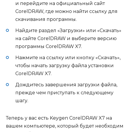
и перейдите на официальный сайт
CorelDRAW, где можно найти ссылку для
скачивания программы.
Найдите раздел «Загрузки» или «Скачать»
на сайте CorelDRAW и выберите версию
программы CorelDRAW X7.
Нажмите на ссылку или кнопку «Скачать»,
чтобы начать загрузку файла установки
CorelDRAW X7.
Дождитесь завершения загрузки файла,
прежде чем приступать к следующему
шагу.
Теперь у вас есть Keygen CorelDRAW X7 на
вашем компьютере, который будет необходим