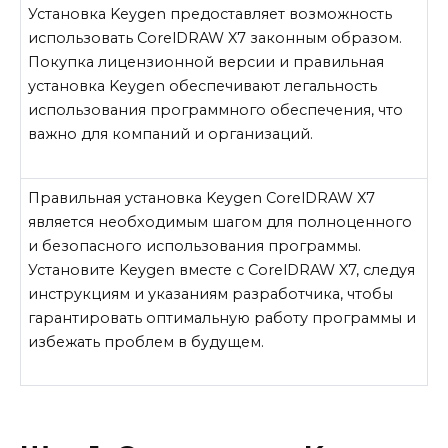
Установка Keygen предоставляет возможность
использовать CorelDRAW X7 законным образом.
Покупка лицензионной версии и правильная
установка Keygen обеспечивают легальность
использования программного обеспечения, что
важно для компаний и организаций.
Правильная установка Keygen CorelDRAW X7
является необходимым шагом для полноценного
и безопасного использования программы.
Установите Keygen вместе с CorelDRAW X7, следуя
инструкциям и указаниям разработчика, чтобы
гарантировать оптимальную работу программы и
избежать проблем в будущем.