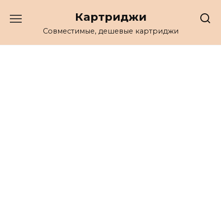
Перейти
Картриджи
к
содержанию
Совместимые, дешевые картриджи