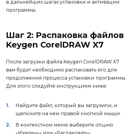
в дальнейших шагах установки и активации
программы.
Шаг 2: Распаковка файлов
Keygen CorelDRAW X7
После загрузки файла Keygen CorelDRAW X7
вам будет необходимо распаковать его для
продолжения процесса установки программы.
Для этого следуйте инструкциям ниже:
Найдите файл, который вы загрузили, и
щелкните на нем правой кнопкой мыши.
В контекстном меню выберите опцию
«Извлечь» или «Распаковать».