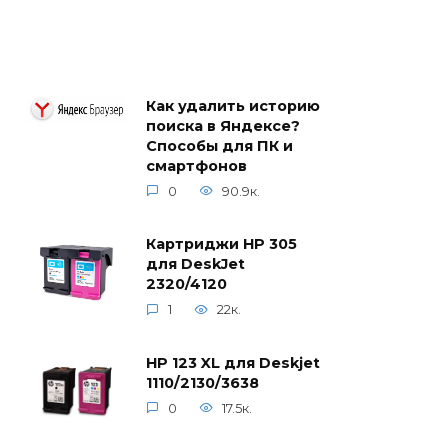
Как удалить историю
поиска в Яндексе?
Способы для ПК и
смартфонов
0
90.9к.
Картриджи HP 305
для DeskJet
2320/4120
1
22к.
HP 123 XL для Deskjet
1110/2130/3638
0
17.5к.