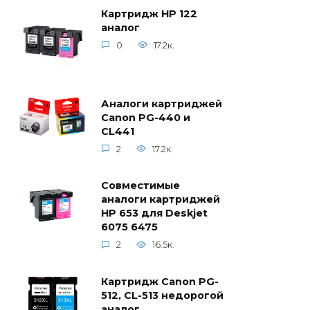
Картридж HP 122
аналог
0
17.2к.
Аналоги картриджей
Canon PG-440 и
CL441
2
17.2к.
Совместимые
аналоги картриджей
HP 653 для Deskjet
6075 6475
2
16.5к.
Картридж Canon PG-
512, CL-513 недорогой
аналог