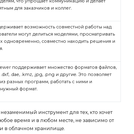
делям, что упрощает коммуникацию и делает
тным для заказчиков и коллег.
ерживает возможность совместной работы над
ователи могут делиться моделями, просматривать
их одновременно, совместно находить решения и
я.
viewer поддерживает множество форматов файлов,
.dxf, .dae, .kmz, .jpg, .png и другие. Это позволяет
из разных программ, работать с ними и
 нужный формат.
о незаменимый инструмент для тех, кто хочет
юбое время и в любом месте, не зависимо от
ли в облачном хранилище.