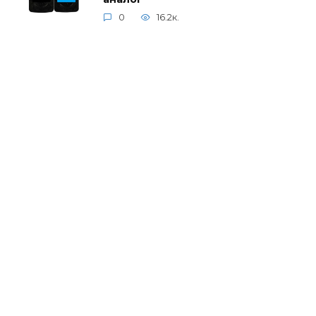
0
16.2к.