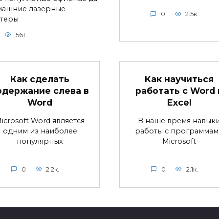
машние лазерные
0
2.5к.
теры
561
Как сделать
Как научиться
одержание слева в
работать с Word 
Word
Excel
icrosoft Word является
В наше время навык
одним из наиболее
работы с программам
популярных
Microsoft
0
2.2к.
0
2.1к.