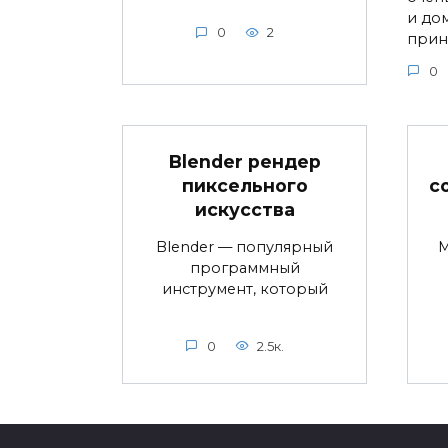
и до
0
2
прин
0
Blender рендер
пиксельного
с
искусства
Blender — популярный
M
программный
инструмент, который
0
2.5к.