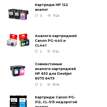
Картридж HP 122
аналог
0
17.2к.
Аналоги картриджей
Canon PG-440 и
CL441
2
17.2к.
Совместимые
аналоги картриджей
HP 653 для Deskjet
6075 6475
2
16.5к.
Картридж Canon PG-
512, CL-513 недорогой
аналог