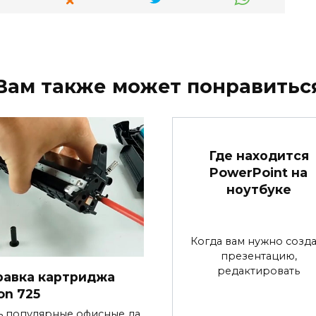
Вам также может понравитьс
Где находится
PowerPoint на
ноутбуке
Когда вам нужно созда
презентацию,
редактировать
равка картриджа
on 725
ь популярные офисные да