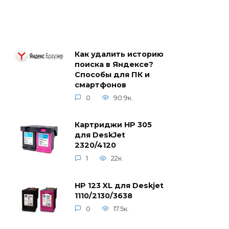
Как удалить историю
поиска в Яндексе?
Способы для ПК и
смартфонов
0
90.9к.
Картриджи HP 305
для DeskJet
2320/4120
1
22к.
HP 123 XL для Deskjet
1110/2130/3638
0
17.5к.