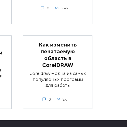
0
2.4к.
Как изменить
печатаемую
и
область в
CorelDRAW
и
Coreldraw – одна из самых
и
популярных программ
для работы
0
2к.