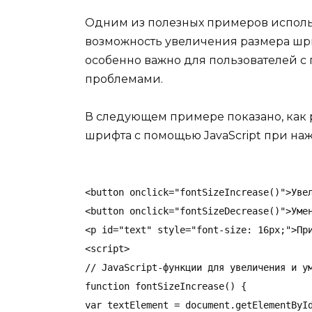
Одним из полезных примеров исполь
возможность увеличения размера шр
особенно важно для пользователей 
проблемами.
В следующем примере показано, как
шрифта с помощью JavaScript при наж
<button onclick="fontSizeIncrease()">Увел
<button onclick="fontSizeDecrease()">Умен
<p id="text" style="font-size: 16px;">При
<script>

// JavaScript-функции для увеличения и ум
function fontSizeIncrease() {

var textElement = document.getElementById