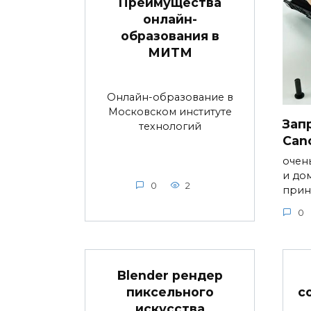
Преимущества
онлайн-
образования в
МИТМ
Онлайн-образование в
Московском институте
Зап
технологий
Can
очен
и до
0
2
прин
0
Blender рендер
пиксельного
с
искусства