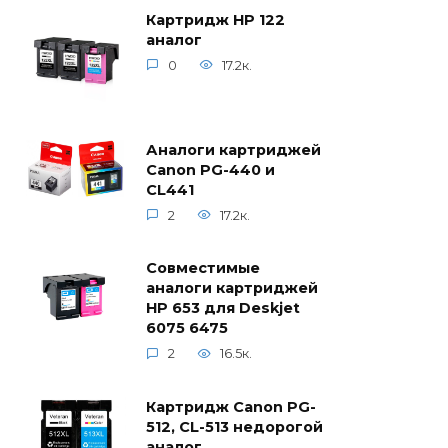
Картридж HP 122
аналог
0
17.2к.
Аналоги картриджей
Canon PG-440 и
CL441
2
17.2к.
Совместимые
аналоги картриджей
HP 653 для Deskjet
6075 6475
2
16.5к.
Картридж Canon PG-
512, CL-513 недорогой
аналог