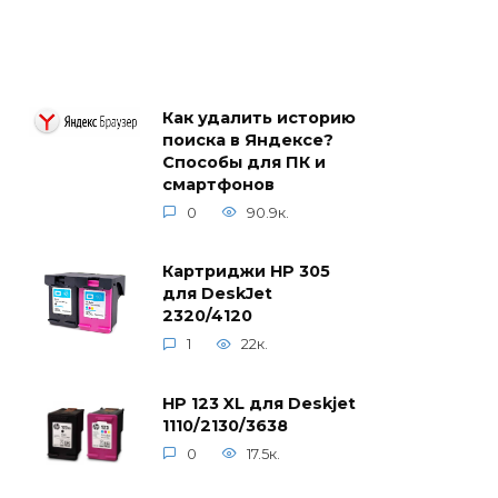
Как удалить историю
поиска в Яндексе?
Способы для ПК и
смартфонов
0
90.9к.
Картриджи HP 305
для DeskJet
2320/4120
1
22к.
HP 123 XL для Deskjet
1110/2130/3638
0
17.5к.