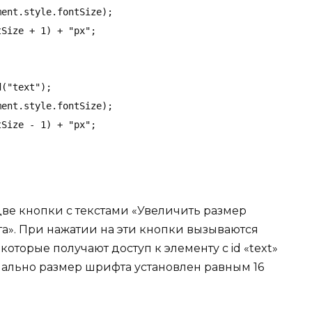
ent.style.fontSize);

Size + 1) + "px";

("text");

ent.style.fontSize);

Size - 1) + "px";

ве кнопки с текстами «Увеличить размер
». При нажатии на эти кнопки вызываются
которые получают доступ к элементу с id «text»
чально размер шрифта установлен равным 16