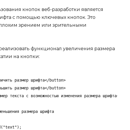
зования кнопок веб-разработки является
ифта с помощью ключевых кнопок. Это
с плохим зрением или зрительными
 реализовать функционал увеличения размера
атии на кнопки:
ичить размер шрифта</button>

ьшить размер шрифта</button>

мер текста с возможностью изменения размера шрифта</p>

еньшения размера шрифта

("text");
