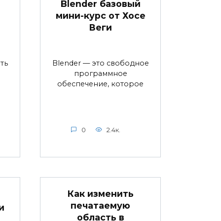
Blender базовый
мини-курс от Хосе
Веги
ть
Blender — это свободное
программное
обеспечение, которое
0
2.4к.
Как изменить
печатаемую
и
область в