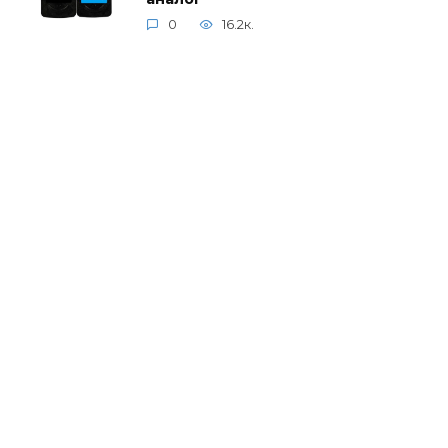
0
16.2к.