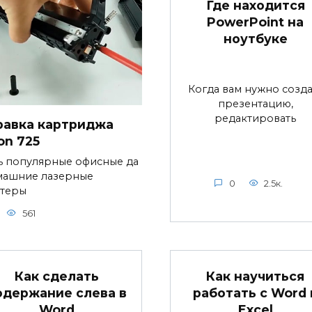
Где находится
PowerPoint на
ноутбуке
Когда вам нужно созда
презентацию,
редактировать
равка картриджа
on 725
ь популярные офисные да
машние лазерные
0
2.5к.
теры
561
Как сделать
Как научиться
одержание слева в
работать с Word 
Word
Excel