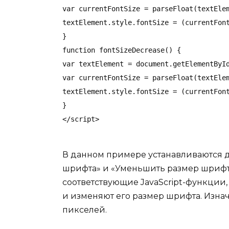
var currentFontSize = parseFloat(textElem
textElement.style.fontSize = (currentFont
}

function fontSizeDecrease() {

var textElement = document.getElementById
var currentFontSize = parseFloat(textElem
textElement.style.fontSize = (currentFont
}

В данном примере устанавливаются д
шрифта» и «Уменьшить размер шрифта
соответствующие JavaScript-функции, 
и изменяют его размер шрифта. Изна
пикселей.