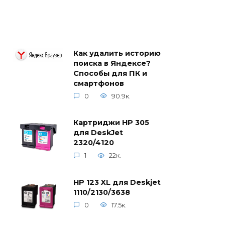
Как удалить историю
поиска в Яндексе?
Способы для ПК и
смартфонов
0
90.9к.
Картриджи HP 305
для DeskJet
2320/4120
1
22к.
HP 123 XL для Deskjet
1110/2130/3638
0
17.5к.