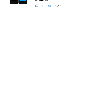
0
16.2к.