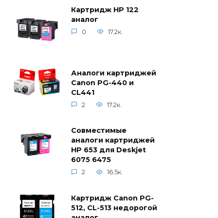
Картридж HP 122
аналог
0
17.2к.
Аналоги картриджей
Canon PG-440 и
CL441
2
17.2к.
Совместимые
аналоги картриджей
HP 653 для Deskjet
6075 6475
2
16.5к.
Картридж Canon PG-
512, CL-513 недорогой
аналог