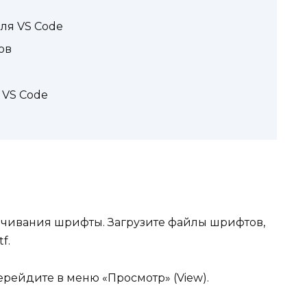
ля VS Code
ов
 VS Code
ачивания шрифты. Загрузите файлы шрифтов,
f.
перейдите в меню «Просмотр» (View).