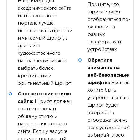
Например, для
Помните, что
академического сайта
шрифт может
или новостного
отображаться по-
портала лучше
разному на
использовать простой
разных
и читаемый шрифт, а
платформах и
для сайта
устройствах.
художественного
Обратите
направления можно
внимание на
выбрать более
веб-безопасные
креативный и
шрифты:
Если вы
оригинальный шрифт.
хотите быть
Соответствие стилю
уверены, что ваш
сайта:
Шрифт должен
шрифт будет
соответствовать
корректно
общему стилю и
отображаться на
настроению вашего
всех устройствах,
сайта. Если у вас уже
выбирайте веб-
есть установленный