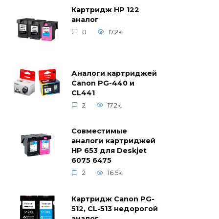
Картридж HP 122
аналог
0
17.2к.
Аналоги картриджей
Canon PG-440 и
CL441
2
17.2к.
Совместимые
аналоги картриджей
HP 653 для Deskjet
6075 6475
2
16.5к.
Картридж Canon PG-
512, CL-513 недорогой
аналог