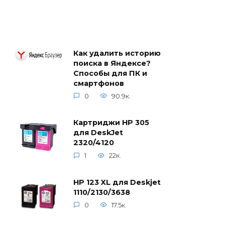
Как удалить историю
поиска в Яндексе?
Способы для ПК и
смартфонов
0
90.9к.
Картриджи HP 305
для DeskJet
2320/4120
1
22к.
HP 123 XL для Deskjet
1110/2130/3638
0
17.5к.