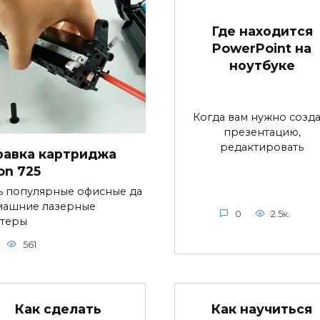
Где находится
PowerPoint на
ноутбуке
Когда вам нужно созда
презентацию,
редактировать
равка картриджа
on 725
ь популярные офисные да
машние лазерные
0
2.5к.
теры
561
Как сделать
Как научиться