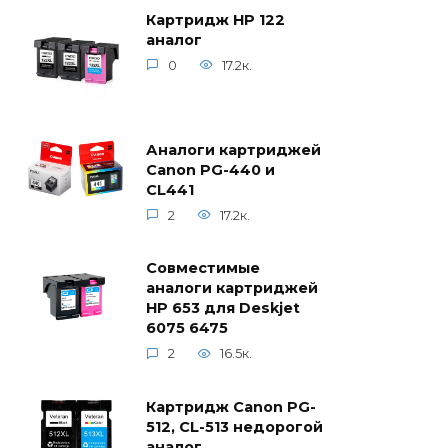
Картридж HP 122
аналог
0
17.2к.
Аналоги картриджей
Canon PG-440 и
CL441
2
17.2к.
Совместимые
аналоги картриджей
HP 653 для Deskjet
6075 6475
2
16.5к.
Картридж Canon PG-
512, CL-513 недорогой
аналог