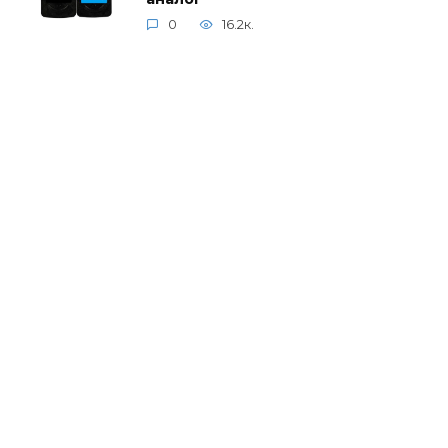
0
16.2к.