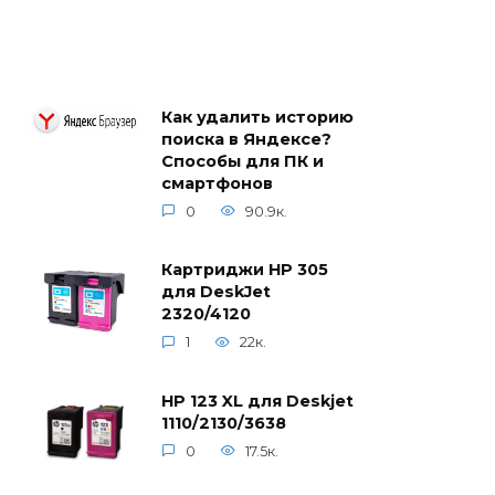
Как удалить историю
поиска в Яндексе?
Способы для ПК и
смартфонов
0
90.9к.
Картриджи HP 305
для DeskJet
2320/4120
1
22к.
HP 123 XL для Deskjet
1110/2130/3638
0
17.5к.