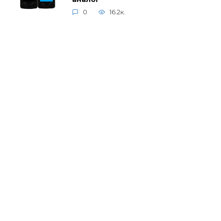
0
16.2к.