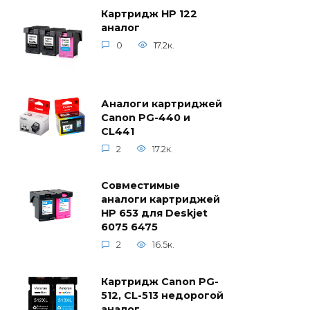
Картридж HP 122
аналог
0
17.2к.
Аналоги картриджей
Canon PG-440 и
CL441
2
17.2к.
Совместимые
аналоги картриджей
HP 653 для Deskjet
6075 6475
2
16.5к.
Картридж Canon PG-
512, CL-513 недорогой
аналог