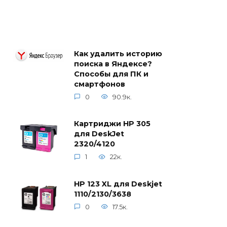
Как удалить историю
поиска в Яндексе?
Способы для ПК и
смартфонов
0
90.9к.
Картриджи HP 305
для DeskJet
2320/4120
1
22к.
HP 123 XL для Deskjet
1110/2130/3638
0
17.5к.