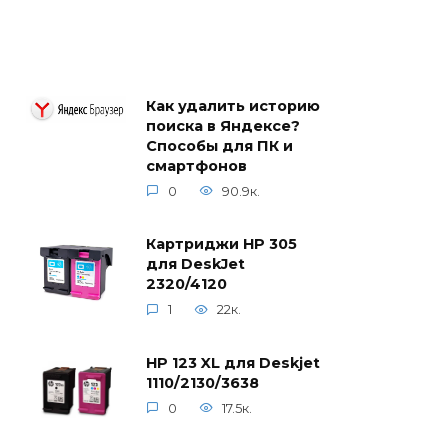
Как удалить историю
поиска в Яндексе?
Способы для ПК и
смартфонов
0
90.9к.
Картриджи HP 305
для DeskJet
2320/4120
1
22к.
HP 123 XL для Deskjet
1110/2130/3638
0
17.5к.