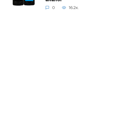
0
16.2к.