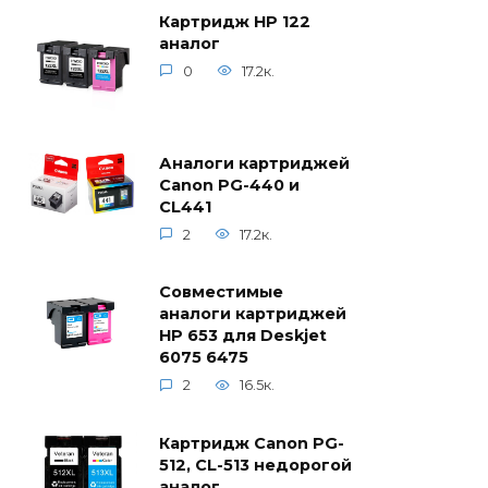
Картридж HP 122
аналог
0
17.2к.
Аналоги картриджей
Canon PG-440 и
CL441
2
17.2к.
Совместимые
аналоги картриджей
HP 653 для Deskjet
6075 6475
2
16.5к.
Картридж Canon PG-
512, CL-513 недорогой
аналог