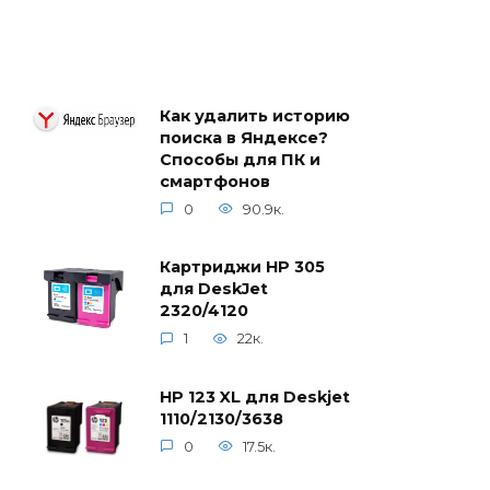
Как удалить историю
поиска в Яндексе?
Способы для ПК и
смартфонов
0
90.9к.
Картриджи HP 305
для DeskJet
2320/4120
1
22к.
HP 123 XL для Deskjet
1110/2130/3638
0
17.5к.