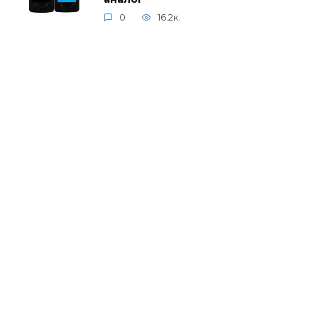
0
16.2к.