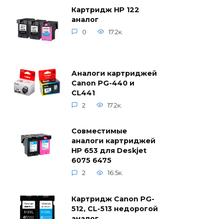
Картридж HP 122
аналог
0
17.2к.
Аналоги картриджей
Canon PG-440 и
CL441
2
17.2к.
Совместимые
аналоги картриджей
HP 653 для Deskjet
6075 6475
2
16.5к.
Картридж Canon PG-
512, CL-513 недорогой
аналог