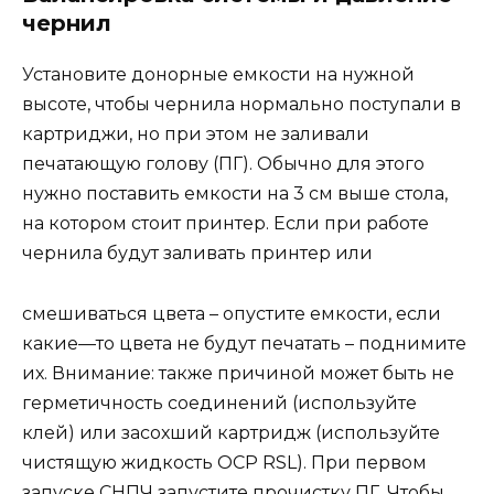
чернил
Установите донорные емкости на нужной
высоте, чтобы чернила нормально
поступали в
картриджи, но при этом не заливали
печатающую голову
(ПГ)
.
Обычно для этого
нужно поставить емкости на 3 см выше стола,
на котором
стоит принтер.
Если при
работе
чернила будут заливать принтер
или
смешиваться цвета
–
опустите емкости, если
какие
—
то цвета не будут
печатать –
поднимите
их.
Внимание: также причиной может быть не
герметичность соединений (используйте
клей) или засохший картридж
(используйте
чистящую жидкость
OCP
RSL
).
При первом
запуске СНПЧ
запустите прочистку
ПГ
. Чтобы