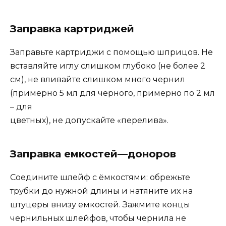
Заправка картриджей
Заправьте картриджи с помощью шприцов.
Не
вставляйте иглу
слишком глубоко
(не более 2
см), не вливайте слишком много
чернил
(
примерно
5 мл для черного, примерно по
2 мл
–
для
цветных
)
, не допускайте «перелива»
.
Заправка емкостей
—
доноров
Соедините
шлейф с ёмкостями: обрежьте
трубки до нужной
длины
и натяните их на
штуцеры внизу емкостей
.
Зажмите концы
чернильных шлейфов, чтобы
чернила не