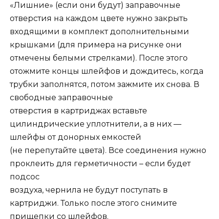
«Лишние»
(если они будут)
заправочные
отверстия на каждом цвете нужно закрыть
входящими
в комплект дополнительными
крышками
(для примера на рисунке
они
отмечены белыми стрелками).
После этого
отожмите концы
шлейфов и дождитесь, когда
трубки
заполнятся
,
потом зажмите их
снова
.
В
свободные
заправочные
отверстия
в картриджах
вставьте
цилиндрические
уплотнители, а в
них
—
шлейфы от донорных емкостей
(не перепутайте цвета)
.
Все
соединения нужно
проклеить для
герметичности
–
если будет
подсос
воздуха, чернила не будут поступать в
картриджи
.
Только
после этого снимите
прищепки
со
шлейфов
.