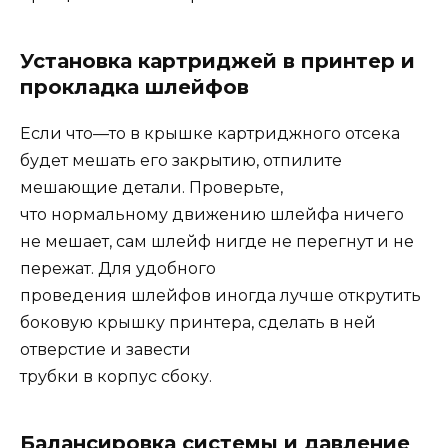
Установка картриджей в принтер и
прокладка шлейфов
Если что
—
то в крышке картриджного отсека
будет мешать
его закрытию, отпилите
мешающие детали. Проверьте,
что нормальному движению шлейфа ничего
не мешает
,
сам шлейф нигде не перегнут
и не
пережат
.
Для удобного
проведения шлейфов иногда лучше открутить
боковую
крышку принтера, сделать в ней
отверстие
и завести
трубки в корпус сбоку.
Балансировка системы и давление