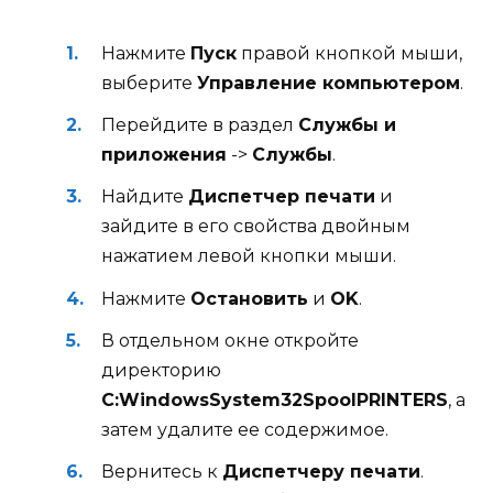
Нажмите
Пуск
правой кнопкой мыши,
выберите
Управление компьютером
.
Перейдите в раздел
Службы и
приложения
->
Службы
.
Найдите
Диспетчер печати
и
зайдите в его свойства двойным
нажатием левой кнопки мыши.
Нажмите
Остановить
и
OK
.
В отдельном окне откройте
директорию
C:WindowsSystem32Spool
PRINTERS
, а
затем удалите ее содержимое.
Вернитесь к
Диспетчеру печати
.