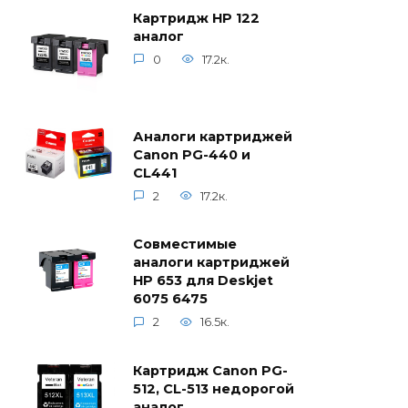
Картридж HP 122
аналог
0
17.2к.
Аналоги картриджей
Canon PG-440 и
CL441
2
17.2к.
Совместимые
аналоги картриджей
HP 653 для Deskjet
6075 6475
2
16.5к.
Картридж Canon PG-
512, CL-513 недорогой
аналог