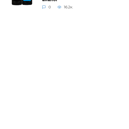
0
16.2к.