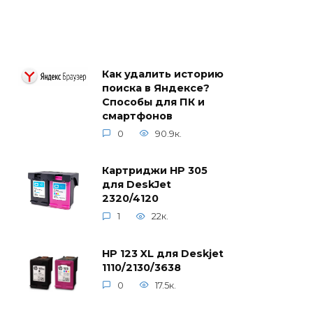
Как удалить историю
поиска в Яндексе?
Способы для ПК и
смартфонов
0
90.9к.
Картриджи HP 305
для DeskJet
2320/4120
1
22к.
HP 123 XL для Deskjet
1110/2130/3638
0
17.5к.