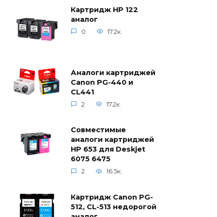
Картридж HP 122
аналог
0
17.2к.
Аналоги картриджей
Canon PG-440 и
CL441
2
17.2к.
Совместимые
аналоги картриджей
HP 653 для Deskjet
6075 6475
2
16.5к.
Картридж Canon PG-
512, CL-513 недорогой
аналог