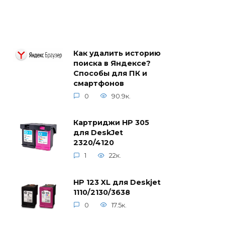
Как удалить историю
поиска в Яндексе?
Способы для ПК и
смартфонов
0
90.9к.
Картриджи HP 305
для DeskJet
2320/4120
1
22к.
HP 123 XL для Deskjet
1110/2130/3638
0
17.5к.