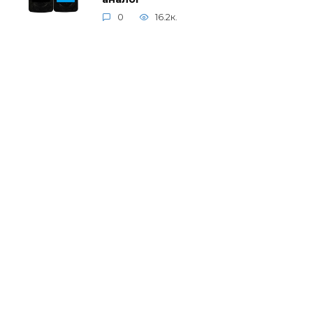
0
16.2к.