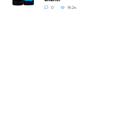
0
16.2к.