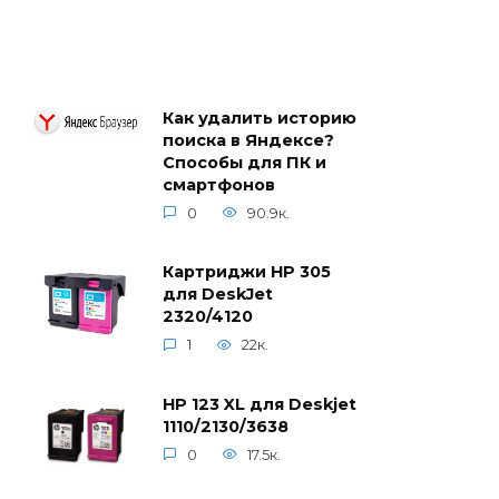
Как удалить историю
поиска в Яндексе?
Способы для ПК и
смартфонов
0
90.9к.
Картриджи HP 305
для DeskJet
2320/4120
1
22к.
HP 123 XL для Deskjet
1110/2130/3638
0
17.5к.