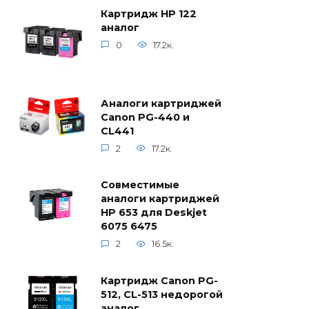
Картридж HP 122
аналог
0
17.2к.
Аналоги картриджей
Canon PG-440 и
CL441
2
17.2к.
Совместимые
аналоги картриджей
HP 653 для Deskjet
6075 6475
2
16.5к.
Картридж Canon PG-
512, CL-513 недорогой
аналог