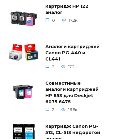
Картридж HP 122
аналог
0
17.2к.
Аналоги картриджей
Canon PG-440 и
CL441
2
17.2к.
Совместимые
аналоги картриджей
HP 653 для Deskjet
6075 6475
2
16.5к.
Картридж Canon PG-
512, CL-513 недорогой
аналог