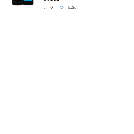
0
16.2к.