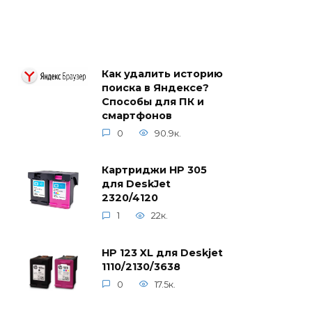
Как удалить историю
поиска в Яндексе?
Способы для ПК и
смартфонов
0
90.9к.
Картриджи HP 305
для DeskJet
2320/4120
1
22к.
HP 123 XL для Deskjet
1110/2130/3638
0
17.5к.