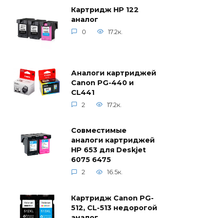
Картридж HP 122
аналог
0
17.2к.
Аналоги картриджей
Canon PG-440 и
CL441
2
17.2к.
Совместимые
аналоги картриджей
HP 653 для Deskjet
6075 6475
2
16.5к.
Картридж Canon PG-
512, CL-513 недорогой
аналог