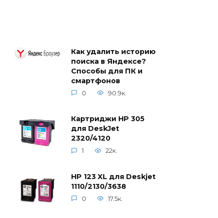
Как удалить историю
поиска в Яндексе?
Способы для ПК и
смартфонов
0
90.9к.
Картриджи HP 305
для DeskJet
2320/4120
1
22к.
HP 123 XL для Deskjet
1110/2130/3638
0
17.5к.