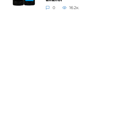
0
16.2к.