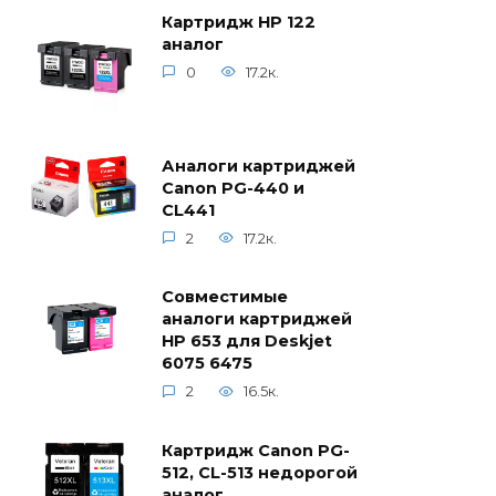
Картридж HP 122
аналог
0
17.2к.
Аналоги картриджей
Canon PG-440 и
CL441
2
17.2к.
Совместимые
аналоги картриджей
HP 653 для Deskjet
6075 6475
2
16.5к.
Картридж Canon PG-
512, CL-513 недорогой
аналог