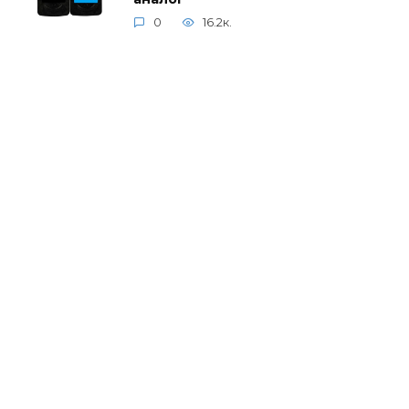
0
16.2к.