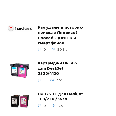
Как удалить историю
поиска в Яндексе?
Способы для ПК и
смартфонов
0
90.9к.
Картриджи HP 305
для DeskJet
2320/4120
1
22к.
HP 123 XL для Deskjet
1110/2130/3638
0
17.5к.