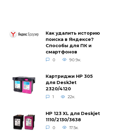
Как удалить историю
поиска в Яндексе?
Способы для ПК и
смартфонов
0
90.9к.
Картриджи HP 305
для DeskJet
2320/4120
1
22к.
HP 123 XL для Deskjet
1110/2130/3638
0
17.5к.