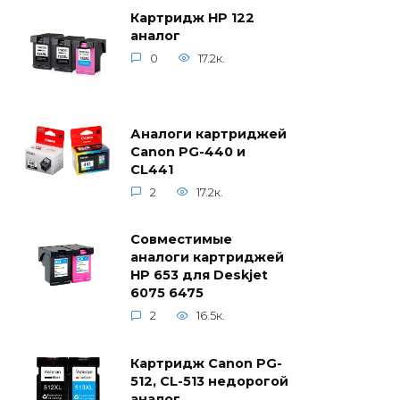
Картридж HP 122
аналог
0
17.2к.
Аналоги картриджей
Canon PG-440 и
CL441
2
17.2к.
Совместимые
аналоги картриджей
HP 653 для Deskjet
6075 6475
2
16.5к.
Картридж Canon PG-
512, CL-513 недорогой
аналог