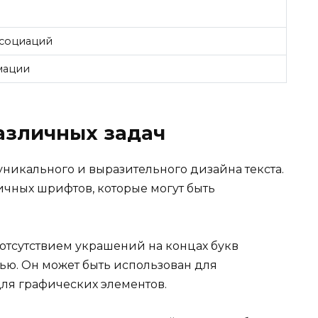
ссоциаций
мации
азличных задач
никального и выразительного дизайна текста.
ичных шрифтов, которые могут быть
отсутствием украшений на концах букв
тью. Он может быть использован для
для графических элементов.