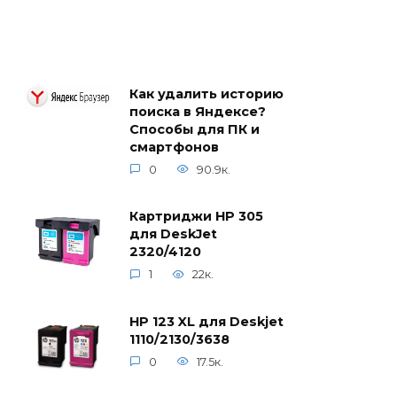
Как удалить историю
поиска в Яндексе?
Способы для ПК и
смартфонов
0
90.9к.
Картриджи HP 305
для DeskJet
2320/4120
1
22к.
HP 123 XL для Deskjet
1110/2130/3638
0
17.5к.