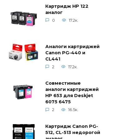
Картридж HP 122
аналог
0
17.2к.
Аналоги картриджей
Canon PG-440 и
CL441
2
17.2к.
Совместимые
аналоги картриджей
HP 653 для Deskjet
6075 6475
2
16.5к.
Картридж Canon PG-
512, CL-513 недорогой
аналог