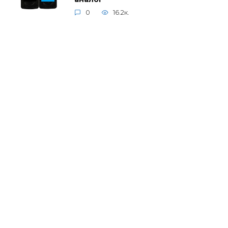
0
16.2к.