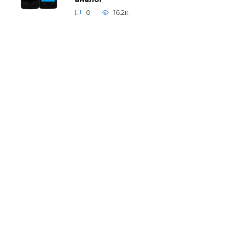
0
16.2к.