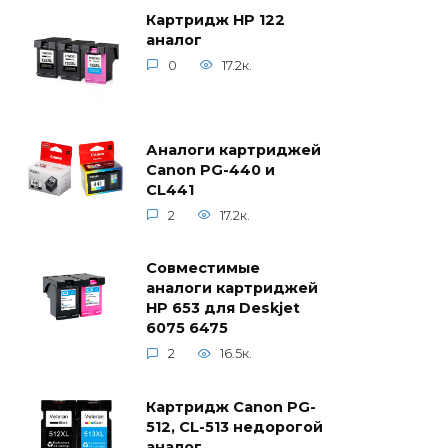
Картридж HP 122
аналог
0
17.2к.
Аналоги картриджей
Canon PG-440 и
CL441
2
17.2к.
Совместимые
аналоги картриджей
HP 653 для Deskjet
6075 6475
2
16.5к.
Картридж Canon PG-
512, CL-513 недорогой
аналог