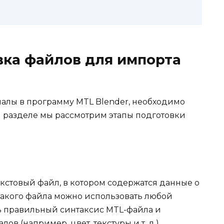
овка файлов для импорта
иалы в программу MTL Blender, необходимо
м разделе мы рассмотрим этапы подготовки
 текстовый файл, в котором содержатся данные о
 такого файла можно использовать любой
ь правильный синтаксис MTL-файла и
в (например, цвет, текстуры и т. д.).