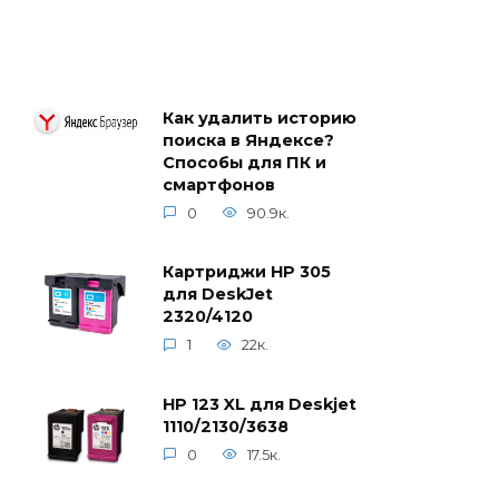
Как удалить историю
поиска в Яндексе?
Способы для ПК и
смартфонов
0
90.9к.
Картриджи HP 305
для DeskJet
2320/4120
1
22к.
HP 123 XL для Deskjet
1110/2130/3638
0
17.5к.