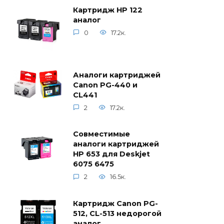
Картридж HP 122
аналог
0
17.2к.
Аналоги картриджей
Canon PG-440 и
CL441
2
17.2к.
Совместимые
аналоги картриджей
HP 653 для Deskjet
6075 6475
2
16.5к.
Картридж Canon PG-
512, CL-513 недорогой
аналог