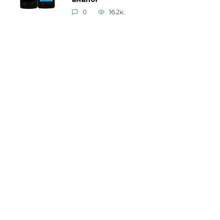
0
16.2к.