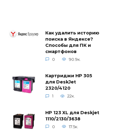
Как удалить историю
поиска в Яндексе?
Способы для ПК и
смартфонов
0
90.9к.
Картриджи HP 305
для DeskJet
2320/4120
1
22к.
HP 123 XL для Deskjet
1110/2130/3638
0
17.5к.