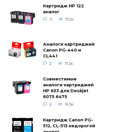
Картридж HP 122
аналог
0
17.2к.
Аналоги картриджей
Canon PG-440 и
CL441
2
17.2к.
Совместимые
аналоги картриджей
HP 653 для Deskjet
6075 6475
2
16.5к.
Картридж Canon PG-
512, CL-513 недорогой
аналог