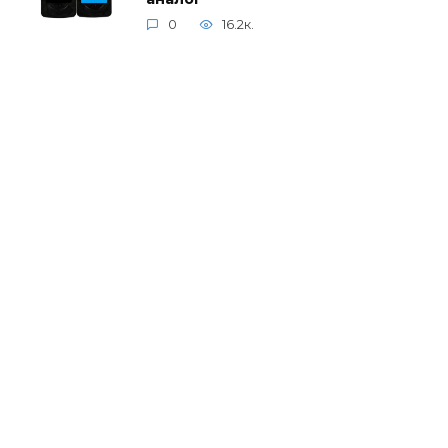
0
16.2к.