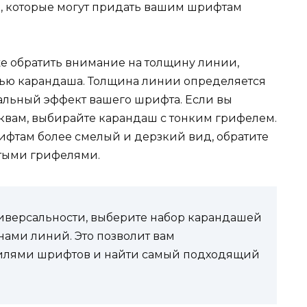
 которые могут придать вашим шрифтам
же обратить внимание на толщину линии,
щью карандаша. Толщина линии определяется
альный эффект вашего шрифта. Если вы
уквам, выбирайте карандаш с тонким грифелем.
ифтам более смелый и дерзкий вид, обратите
стыми грифелями.
версальности, выберите набор карандашей
ами линий. Это позволит вам
тилями шрифтов и найти самый подходящий