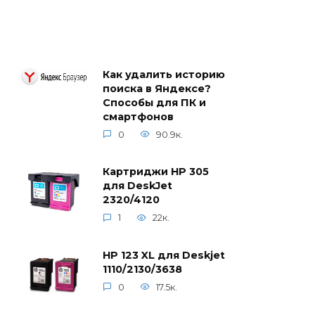
Как удалить историю
поиска в Яндексе?
Способы для ПК и
смартфонов
0
90.9к.
Картриджи HP 305
для DeskJet
2320/4120
1
22к.
HP 123 XL для Deskjet
1110/2130/3638
0
17.5к.