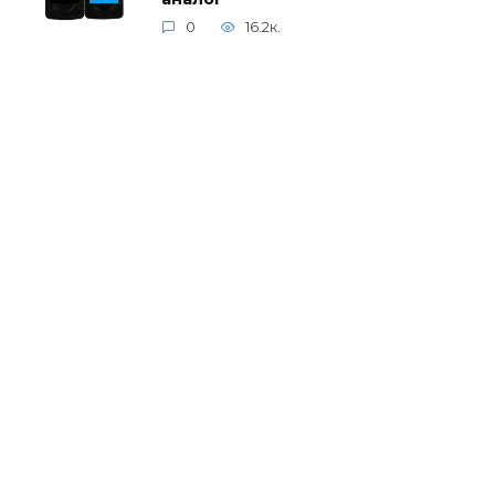
0
16.2к.