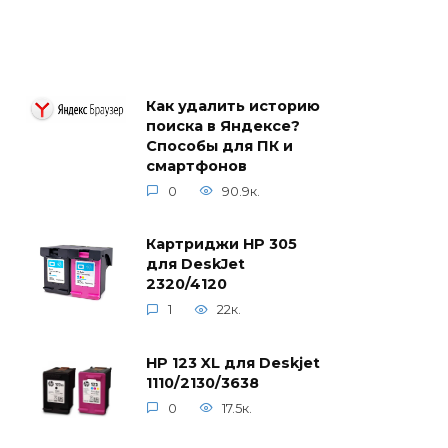
Как удалить историю
поиска в Яндексе?
Способы для ПК и
смартфонов
0
90.9к.
Картриджи HP 305
для DeskJet
2320/4120
1
22к.
HP 123 XL для Deskjet
1110/2130/3638
0
17.5к.