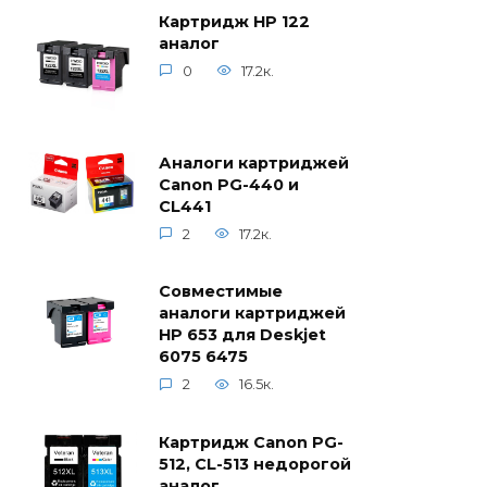
Картридж HP 122
аналог
0
17.2к.
Аналоги картриджей
Canon PG-440 и
CL441
2
17.2к.
Совместимые
аналоги картриджей
HP 653 для Deskjet
6075 6475
2
16.5к.
Картридж Canon PG-
512, CL-513 недорогой
аналог