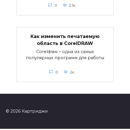
0
2.1к.
Как изменить печатаемую
область в CorelDRAW
Coreldraw – одна из самых
популярных программ для работы
0
2к.
© 2026 Картриджи