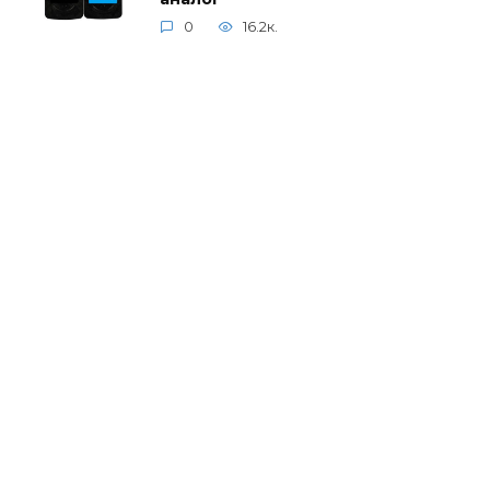
0
16.2к.