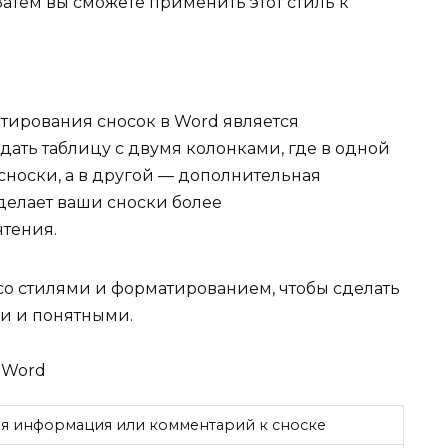
 Затем вы сможете применить этот стиль к
ирования сносок в Word является
дать таблицу с двумя колонками, где в одной
 сноски, а в другой — дополнительная
делает ваши сноски более
тения.
со стилями и форматированием, чтобы сделать
и и понятными.
 Word
ая информация или комментарий к сноске