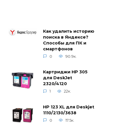
Как удалить историю
поиска в Яндексе?
Способы для ПК и
смартфонов
0
90.9к.
Картриджи HP 305
для DeskJet
2320/4120
1
22к.
HP 123 XL для Deskjet
1110/2130/3638
0
17.5к.