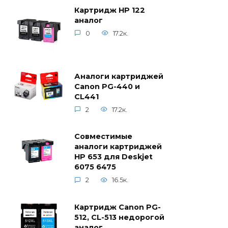
Картридж HP 122
аналог
0
17.2к.
Аналоги картриджей
Canon PG-440 и
CL441
2
17.2к.
Совместимые
аналоги картриджей
HP 653 для Deskjet
6075 6475
2
16.5к.
Картридж Canon PG-
512, CL-513 недорогой
аналог