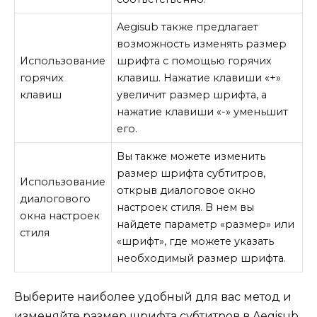
Aegisub также предлагает
возможность изменять размер
Использование
шрифта с помощью горячих
горячих
клавиш. Нажатие клавиши «+»
клавиш
увеличит размер шрифта, а
нажатие клавиши «-» уменьшит
его.
Вы также можете изменить
размер шрифта субтитров,
Использование
открыв диалоговое окно
диалогового
настроек стиля. В нем вы
окна настроек
найдете параметр «размер» или
стиля
«шрифт», где можете указать
необходимый размер шрифта.
Выберите наиболее удобный для вас метод и
изменяйте размер шрифта субтитров в Aegisub