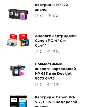
Картридж HP 122
аналог
0
17.2к.
Аналоги картриджей
Canon PG-440 и
CL441
2
17.2к.
Совместимые
аналоги картриджей
HP 653 для Deskjet
6075 6475
2
16.5к.
Картридж Canon PG-
512, CL-513 недорогой
аналог