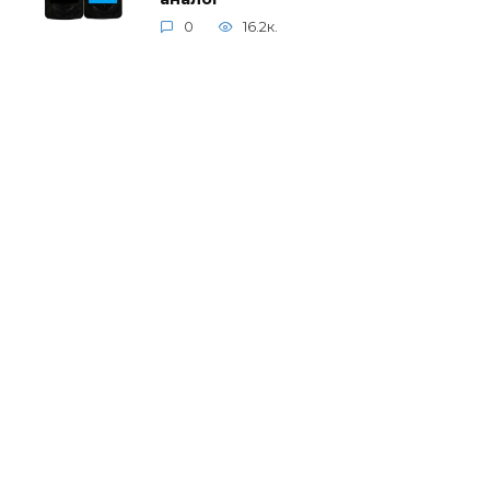
0
16.2к.