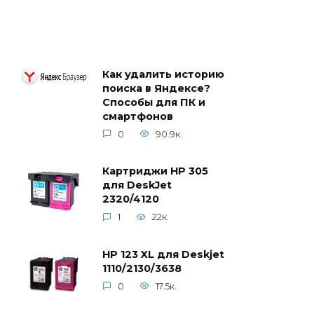
Как удалить историю
поиска в Яндексе?
Способы для ПК и
смартфонов
0
90.9к.
Картриджи HP 305
для DeskJet
2320/4120
1
22к.
HP 123 XL для Deskjet
1110/2130/3638
0
17.5к.