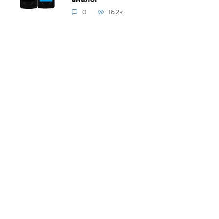
0
16.2к.