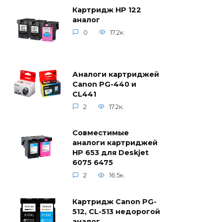
Картридж HP 122
аналог
0
17.2к.
Аналоги картриджей
Canon PG-440 и
CL441
2
17.2к.
Совместимые
аналоги картриджей
HP 653 для Deskjet
6075 6475
2
16.5к.
Картридж Canon PG-
512, CL-513 недорогой
аналог