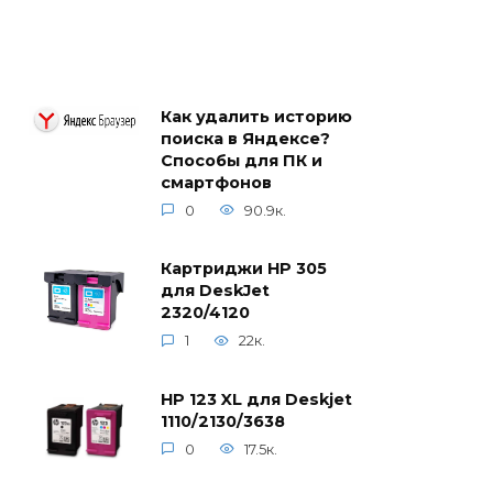
Как удалить историю
поиска в Яндексе?
Способы для ПК и
смартфонов
0
90.9к.
Картриджи HP 305
для DeskJet
2320/4120
1
22к.
HP 123 XL для Deskjet
1110/2130/3638
0
17.5к.