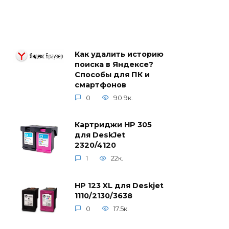
Как удалить историю
поиска в Яндексе?
Способы для ПК и
смартфонов
0
90.9к.
Картриджи HP 305
для DeskJet
2320/4120
1
22к.
HP 123 XL для Deskjet
1110/2130/3638
0
17.5к.