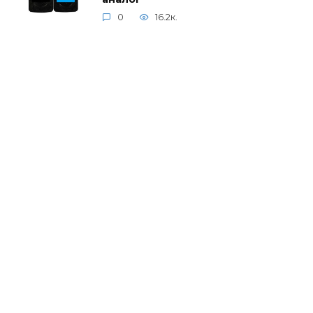
0
16.2к.