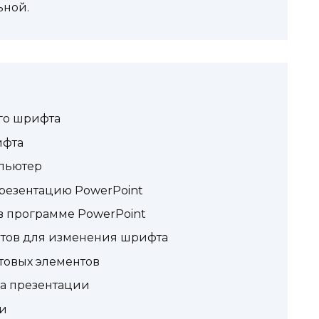
ьной.
го шрифта
ифта
мпьютер
презентацию PowerPoint
в программе PowerPoint
нтов для изменения шрифта
товых элементов
да презентации
ии