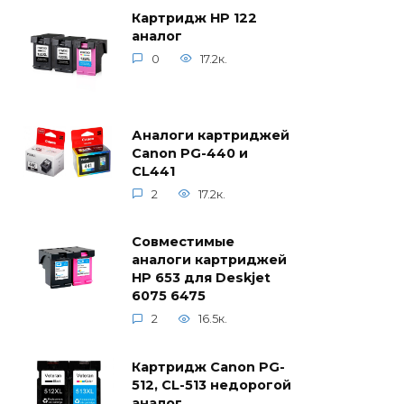
Картридж HP 122
аналог
0
17.2к.
Аналоги картриджей
Canon PG-440 и
CL441
2
17.2к.
Совместимые
аналоги картриджей
HP 653 для Deskjet
6075 6475
2
16.5к.
Картридж Canon PG-
512, CL-513 недорогой
аналог