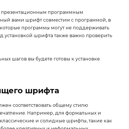
 с презентационным программным
нный вами шрифт совместим с программой, в
екоторые программы могут не поддерживать
д установкой шрифта также важно проверить
ных шагов вы будете готовы к установке
.
дящего шрифта
лжен соответствовать общему стилю
ечатление. Например, для формальных и
классические и солидные шрифты, такие как
Для более креативных и неформальных