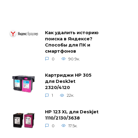
Как удалить историю
поиска в Яндексе?
Способы для ПК и
смартфонов
0
90.9к.
Картриджи HP 305
для DeskJet
2320/4120
1
22к.
HP 123 XL для Deskjet
1110/2130/3638
0
17.5к.