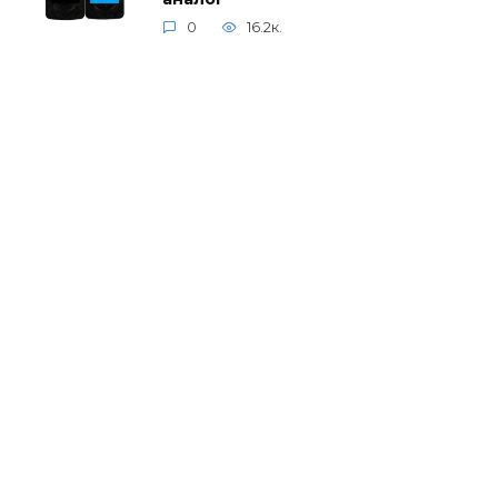
0
16.2к.