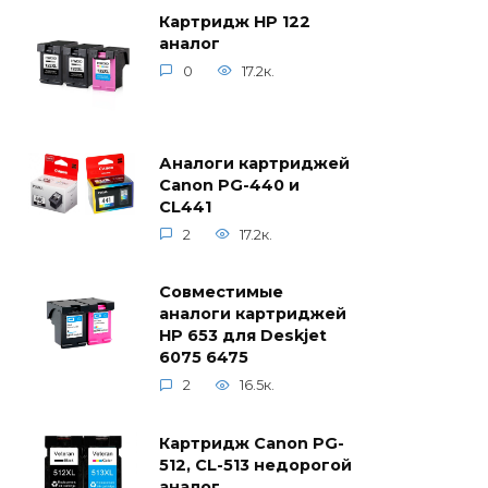
Картридж HP 122
аналог
0
17.2к.
Аналоги картриджей
Canon PG-440 и
CL441
2
17.2к.
Совместимые
аналоги картриджей
HP 653 для Deskjet
6075 6475
2
16.5к.
Картридж Canon PG-
512, CL-513 недорогой
аналог