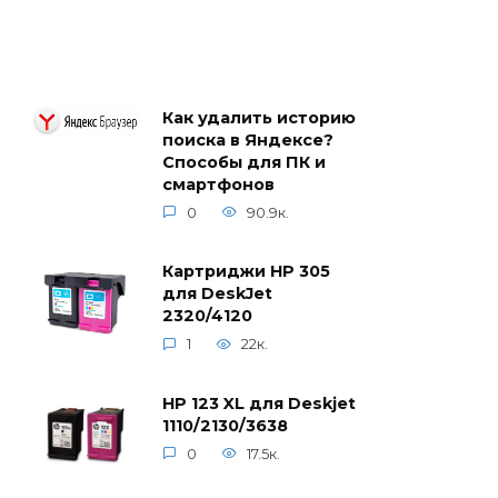
Как удалить историю
поиска в Яндексе?
Способы для ПК и
смартфонов
0
90.9к.
Картриджи HP 305
для DeskJet
2320/4120
1
22к.
HP 123 XL для Deskjet
1110/2130/3638
0
17.5к.