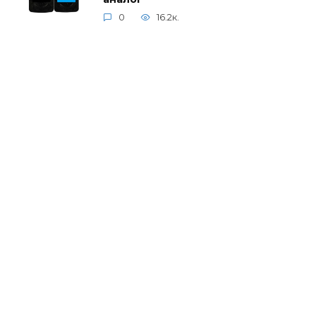
0
16.2к.