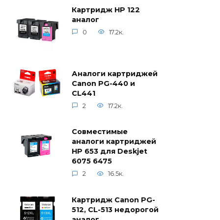
Картридж HP 122
аналог
0
17.2к.
Аналоги картриджей
Canon PG-440 и
CL441
2
17.2к.
Совместимые
аналоги картриджей
HP 653 для Deskjet
6075 6475
2
16.5к.
Картридж Canon PG-
512, CL-513 недорогой
аналог