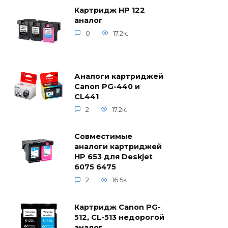
Картридж HP 122
аналог
0
17.2к.
Аналоги картриджей
Canon PG-440 и
CL441
2
17.2к.
Совместимые
аналоги картриджей
HP 653 для Deskjet
6075 6475
2
16.5к.
Картридж Canon PG-
512, CL-513 недорогой
аналог