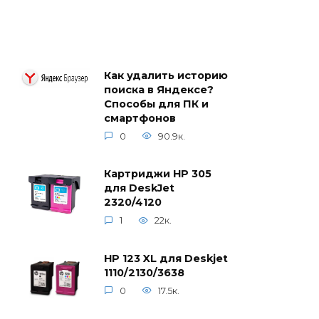
Как удалить историю
поиска в Яндексе?
Способы для ПК и
смартфонов
0
90.9к.
Картриджи HP 305
для DeskJet
2320/4120
1
22к.
HP 123 XL для Deskjet
1110/2130/3638
0
17.5к.