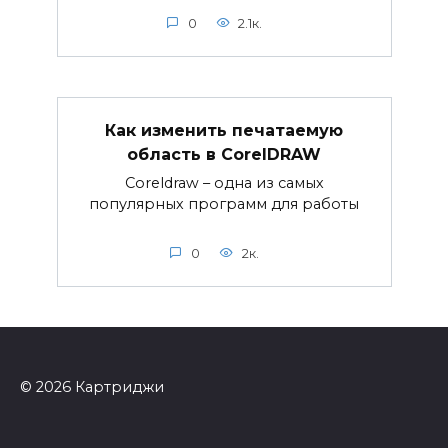
0
2.1к.
Как изменить печатаемую
область в CorelDRAW
Coreldraw – одна из самых
популярных программ для работы
0
2к.
© 2026 Картриджи