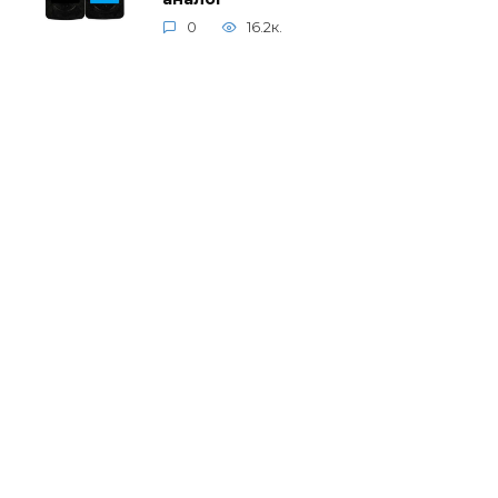
0
16.2к.