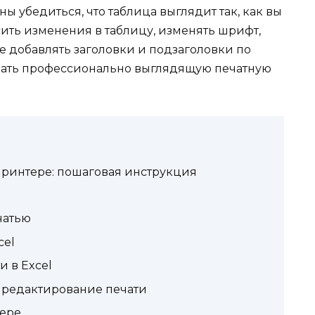
ы убедиться, что таблица выглядит так, как вы
сить изменения в таблицу, изменять шрифт,
же добавлять заголовки и подзаголовки по
здать профессионально выглядящую печатную
 принтере: пошаговая инструкция
чатью
cel
и в Excel
 редактирование печати
тере