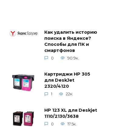
Как удалить историю
поиска в Яндексе?
Способы для ПК и
смартфонов
0
90.9к.
Картриджи HP 305
для DeskJet
2320/4120
1
22к.
HP 123 XL для Deskjet
1110/2130/3638
0
17.5к.