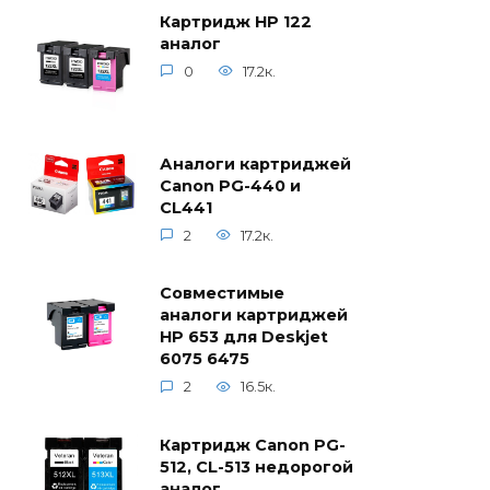
Картридж HP 122
аналог
0
17.2к.
Аналоги картриджей
Canon PG-440 и
CL441
2
17.2к.
Совместимые
аналоги картриджей
HP 653 для Deskjet
6075 6475
2
16.5к.
Картридж Canon PG-
512, CL-513 недорогой
аналог