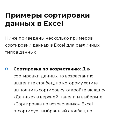
Примеры сортировки
данных в Excel
Ниже приведены несколько примеров
сортировки данных в Excel для различных
типов данных.
Сортировка по возрастанию:
Для
сортировки данных по возрастанию,
выделите столбец, по которому хотите
выполнить сортировку, откройте вкладку
«Данные» в верхней панели и выберите
«Сортировка по возрастанию». Excel
отсортирует выбранный столбец по