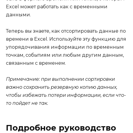
Excel может работать как с временными
данными.
Теперь вы знаете, как отсортировать данные по
времени в Excel. Используйте эту функцию для
упорядочивания информации по временным
точкам, событиям или любым другим данным,
связанным с временем.
Примечание: при выполнении сортировки
важно сохранить резервную копию данных,
чтобы избежать потери информации, если что-
то пойдет не так.
Подробное руководство