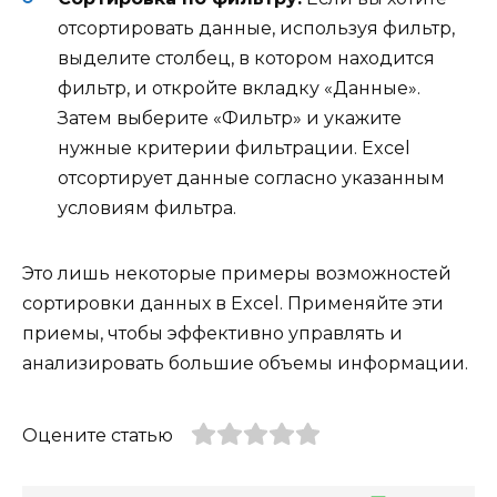
отсортировать данные, используя фильтр,
выделите столбец, в котором находится
фильтр, и откройте вкладку «Данные».
Затем выберите «Фильтр» и укажите
нужные критерии фильтрации. Excel
отсортирует данные согласно указанным
условиям фильтра.
Это лишь некоторые примеры возможностей
сортировки данных в Excel. Применяйте эти
приемы, чтобы эффективно управлять и
анализировать большие объемы информации.
Оцените статью