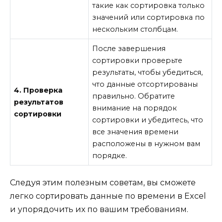
такие как сортировка только
значений или сортировка по
нескольким столбцам.
После завершения
сортировки проверьте
результаты, чтобы убедиться,
что данные отсортированы
4. Проверка
правильно. Обратите
результатов
внимание на порядок
сортировки
сортировки и убедитесь, что
все значения времени
расположены в нужном вам
порядке.
Следуя этим полезным советам, вы сможете
легко сортировать данные по времени в Excel
и упорядочить их по вашим требованиям.