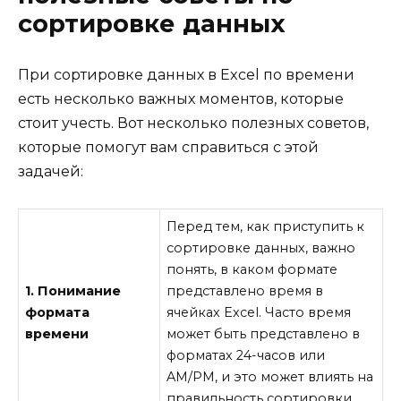
сортировке данных
При сортировке данных в Excel по времени
есть несколько важных моментов, которые
стоит учесть. Вот несколько полезных советов,
которые помогут вам справиться с этой
задачей:
Перед тем, как приступить к
сортировке данных, важно
понять, в каком формате
1. Понимание
представлено время в
формата
ячейках Excel. Часто время
времени
может быть представлено в
форматах 24-часов или
AM/PM, и это может влиять на
правильность сортировки.