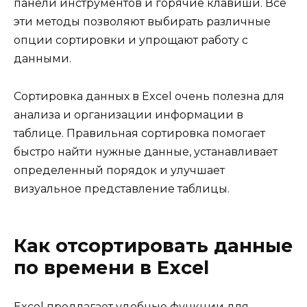
панели инструментов и горячие клавиши. Все
эти методы позволяют выбирать различные
опции сортировки и упрощают работу с
данными.
Сортировка данных в Excel очень полезна для
анализа и организации информации в
таблице. Правильная сортировка помогает
быстро найти нужные данные, устанавливает
определенный порядок и улучшает
визуальное представление таблицы.
Как отсортировать данные
по времени в Excel
Excel предлагает удобные функции для