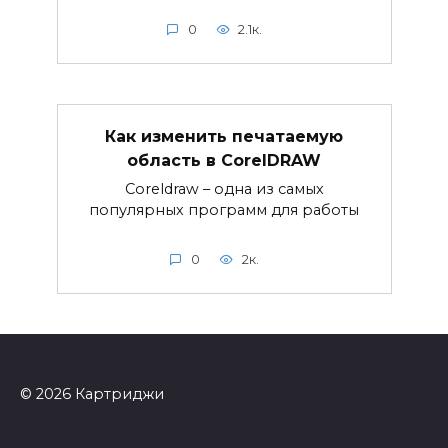
0
2.1к.
Как изменить печатаемую
область в CorelDRAW
Coreldraw – одна из самых
популярных программ для работы
0
2к.
© 2026 Картриджи