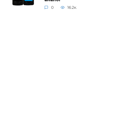
0
16.2к.