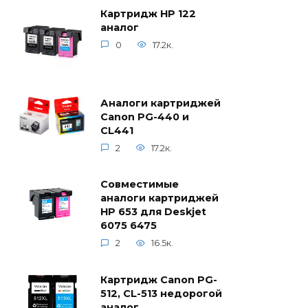
Картридж HP 122
аналог
0
17.2к.
Аналоги картриджей
Canon PG-440 и
CL441
2
17.2к.
Совместимые
аналоги картриджей
HP 653 для Deskjet
6075 6475
2
16.5к.
Картридж Canon PG-
512, CL-513 недорогой
аналог