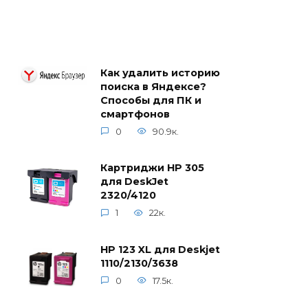
Как удалить историю
поиска в Яндексе?
Способы для ПК и
смартфонов
0
90.9к.
Картриджи HP 305
для DeskJet
2320/4120
1
22к.
HP 123 XL для Deskjet
1110/2130/3638
0
17.5к.