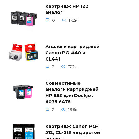
Картридж HP 122
аналог
0
17.2к.
Аналоги картриджей
Canon PG-440 и
CL441
2
17.2к.
Совместимые
аналоги картриджей
HP 653 для Deskjet
6075 6475
2
16.5к.
Картридж Canon PG-
512, CL-513 недорогой
аналог