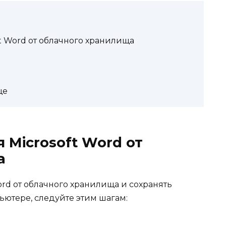
t Word от облачного хранилища
ще
 Microsoft Word от
а
ord от облачного хранилища и сохранять
ьютере, следуйте этим шагам: