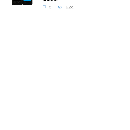
0
16.2к.