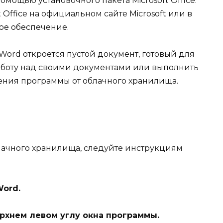
омощью установочного пакета Microsoft Office.
 Office на официальном сайте Microsoft или в
ое обеспечение.
 Word откроется пустой документ, готовый для
аботу над своими документами или выполнить
ния программы от облачного хранилища.
блачного хранилища, следуйте инструкциям
Word.
ерхнем левом углу окна программы.