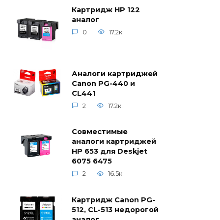
Картридж HP 122
аналог
0
17.2к.
Аналоги картриджей
Canon PG-440 и
CL441
2
17.2к.
Совместимые
аналоги картриджей
HP 653 для Deskjet
6075 6475
2
16.5к.
Картридж Canon PG-
512, CL-513 недорогой
аналог