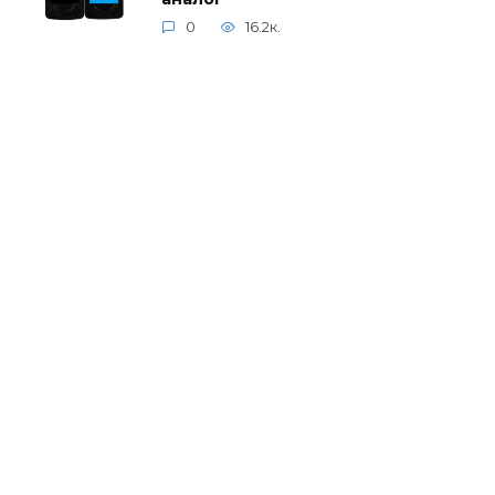
0
16.2к.