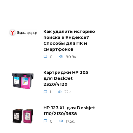
Как удалить историю
поиска в Яндексе?
Способы для ПК и
смартфонов
0
90.9к.
Картриджи HP 305
для DeskJet
2320/4120
1
22к.
HP 123 XL для Deskjet
1110/2130/3638
0
17.5к.