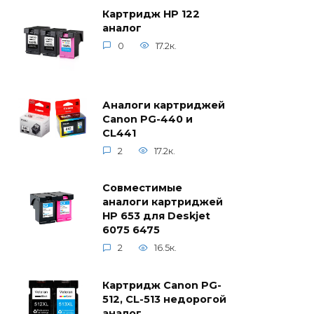
Картридж HP 122
аналог
0
17.2к.
Аналоги картриджей
Canon PG-440 и
CL441
2
17.2к.
Совместимые
аналоги картриджей
HP 653 для Deskjet
6075 6475
2
16.5к.
Картридж Canon PG-
512, CL-513 недорогой
аналог