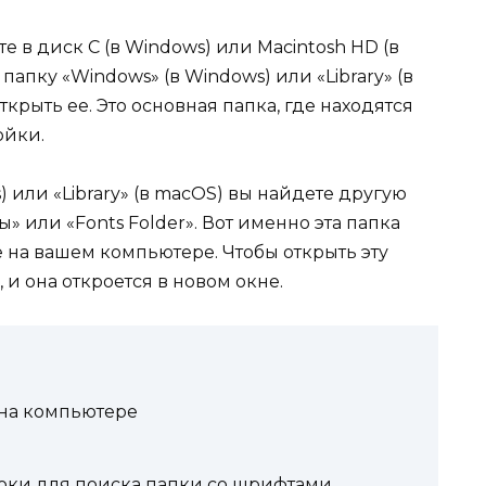
е в диск C (в Windows) или Macintosh HD (в
папку «Windows» (в Windows) или «Library» (в
ткрыть ее. Это основная папка, где находятся
ойки.
) или «Library» (в macOS) вы найдете другую
» или «Fonts Folder». Вот именно эта папка
 на вашем компьютере. Чтобы открыть эту
 и она откроется в новом окне.
 на компьютере
оки для поиска папки со шрифтами