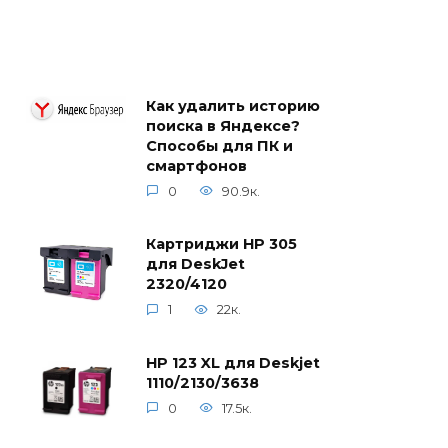
Как удалить историю
поиска в Яндексе?
Способы для ПК и
смартфонов
0
90.9к.
Картриджи HP 305
для DeskJet
2320/4120
1
22к.
HP 123 XL для Deskjet
1110/2130/3638
0
17.5к.