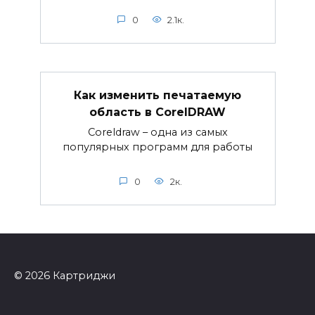
0
2.1к.
Как изменить печатаемую
область в CorelDRAW
Coreldraw – одна из самых
популярных программ для работы
0
2к.
© 2026 Картриджи