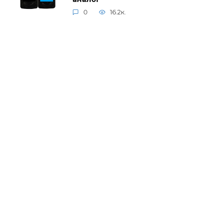
0
16.2к.