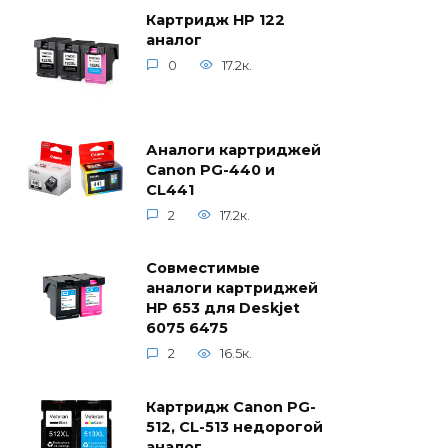
Картридж HP 122
аналог
0
17.2к.
Аналоги картриджей
Canon PG-440 и
CL441
2
17.2к.
Совместимые
аналоги картриджей
HP 653 для Deskjet
6075 6475
2
16.5к.
Картридж Canon PG-
512, CL-513 недорогой
аналог