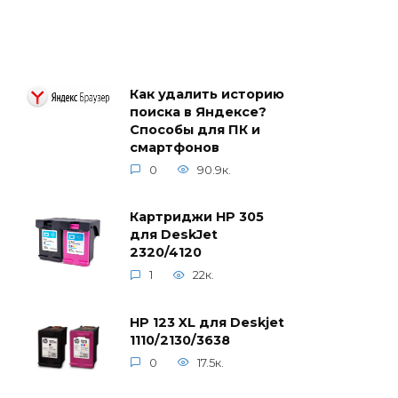
Как удалить историю
поиска в Яндексе?
Способы для ПК и
смартфонов
0
90.9к.
Картриджи HP 305
для DeskJet
2320/4120
1
22к.
HP 123 XL для Deskjet
1110/2130/3638
0
17.5к.